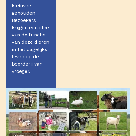
kleinvee
gehouden.
Bezoekers
krijgen een idee
van de functie
van deze dieren
in het dagelijks
leven op de
boerderij van
vroeger.