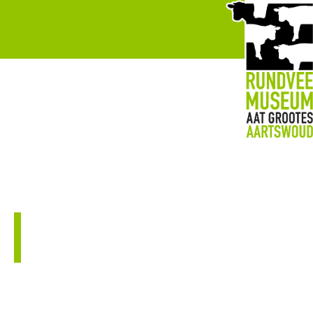
→ Koeien en kleinvee
De dieren