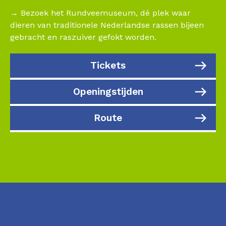
→ Bezoek het Rundveemuseum, dé plek waar
dieren van traditionele Nederlandse rassen bijeen
gebracht en raszuiver gefokt worden.
Tickets
Openingstijden
Route