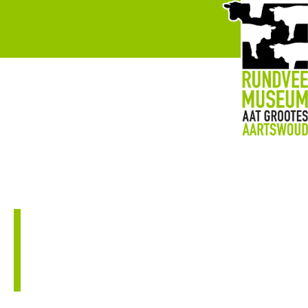
→ Bezoekersinformatie
Plan een
bezoek