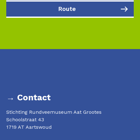
Route
→ Contact
Stichting Rundveemuseum Aat Grootes
Schoolstraat 43
1719 AT Aartswoud