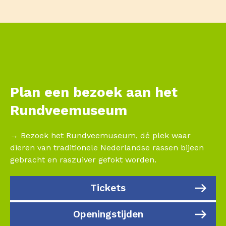
Plan een bezoek aan het
Rundveemuseum
→ Bezoek het Rundveemuseum, dé plek waar
dieren van traditionele Nederlandse rassen bijeen
gebracht en raszuiver gefokt worden.
Tickets
Openingstijden