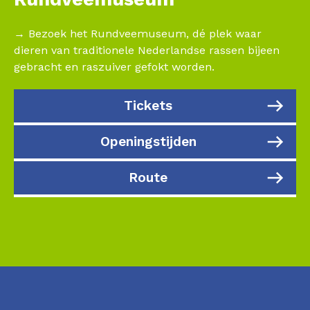
→ Bezoek het Rundveemuseum, dé plek waar
dieren van traditionele Nederlandse rassen bijeen
gebracht en raszuiver gefokt worden.
Tickets
Openingstijden
Route